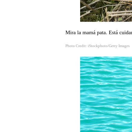
Mira la mamá pata. Está cuidan
Photo Credit: iStockphoto/Getty Images