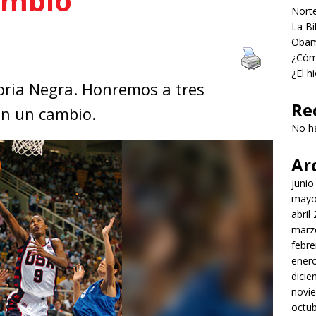
ambio
Norte
La Bi
Obama
¿Cómo
¿El h
toria Negra. Honremos a tres
Re
on un cambio.
No h
Ar
junio
mayo
abril
marz
febre
ener
dici
novi
octu