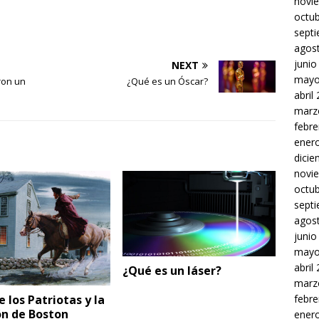
novi
octu
sept
agos
junio
NEXT
mayo
ron un
¿Qué es un Óscar?
abril
marz
febre
ener
dici
novi
octu
sept
agos
junio
mayo
abril
¿Qué es un láser?
marz
e los Patriotas y la
febre
n de Boston
ener