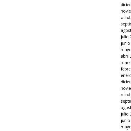
dici
novi
octu
sept
agos
julio
junio
mayo
abril
marz
febre
ener
dici
novi
octu
sept
agos
julio
junio
mayo