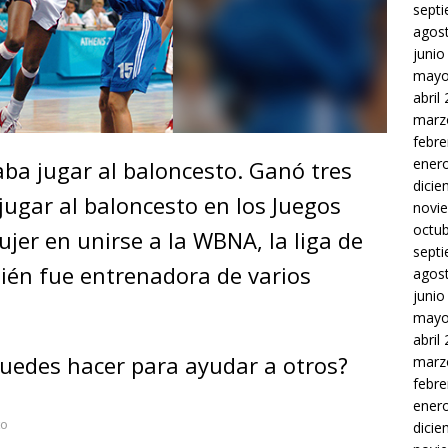
sept
agos
junio
mayo
abril
marz
febre
ener
ba jugar al baloncesto. Ganó tres
dici
jugar al baloncesto en los Juegos
novi
octu
jer en unirse a la WBNA, la liga de
sept
én fue entrenadora de varios
agos
junio
mayo
abril
uedes hacer para ayudar a otros?
marz
febre
ener
to
dici