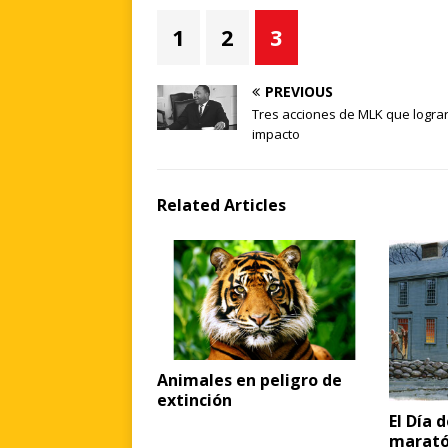
1
2
3
PREVIOUS
Tres acciones de MLK que logra
impacto
Related Articles
Animales en peligro de
extinción
El Día d
marató