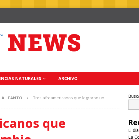
ENCIAS NATURALES
ARCHIVO
Busc
R AL TANTO
Tres afroamericanos que lograron un
icanos que
Re
El dí
La Co