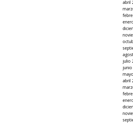
abril
marz
febre
ener
dici
novi
octu
sept
agos
julio
junio
mayo
abril
marz
febre
ener
dici
novi
sept