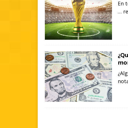
En t
… r
¿Qu
mo
¿Alg
nota