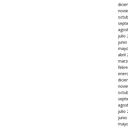
dici
novi
octu
sept
agos
julio
junio
mayo
abril
marz
febre
ener
dici
novi
octu
sept
agos
julio
junio
mayo