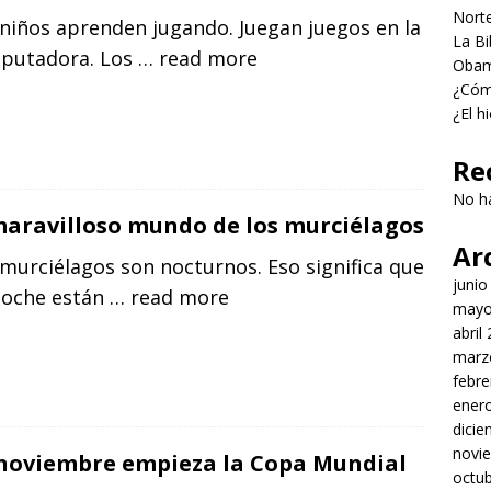
Norte
niños aprenden jugando. Juegan juegos en la
La Bi
putadora. Los
… read more
Obama
¿Cómo
¿El h
Re
No h
maravilloso mundo de los murciélagos
Ar
murciélagos son nocturnos. Eso significa que
junio
noche están
… read more
mayo
abril
marz
febre
ener
dici
novi
noviembre empieza la Copa Mundial
octu