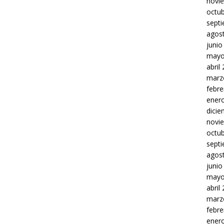
novi
octu
sept
agos
junio
mayo
abril
marz
febre
ener
dici
novi
octu
sept
agos
junio
mayo
abril
marz
febre
ener