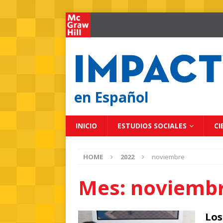
en Español
INICIO
ESTUDIOS SOCIALES
CI
HOME
2022
noviembre
Mes:
noviembr
Los