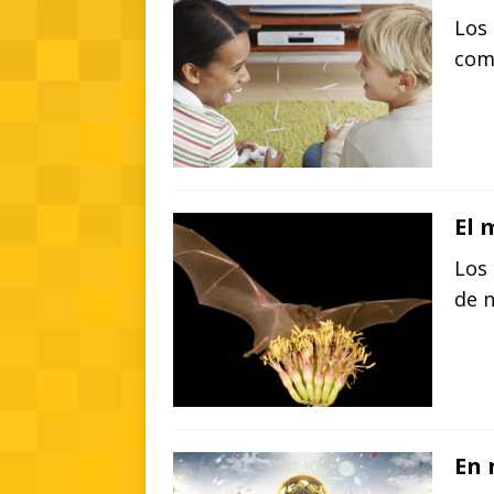
Los 
com
El 
Los 
de 
En 