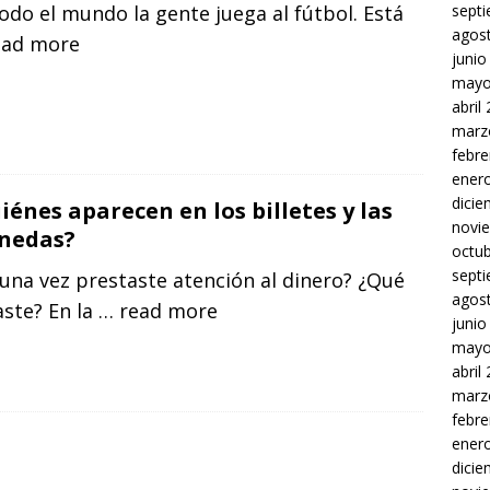
sept
odo el mundo la gente juega al fútbol. Está
agos
ead more
junio
mayo
abril
marz
febre
ener
dici
iénes aparecen en los billetes y las
novi
nedas?
octu
sept
una vez prestaste atención al dinero? ¿Qué
agos
ste? En la
… read more
junio
mayo
abril
marz
febre
ener
dici