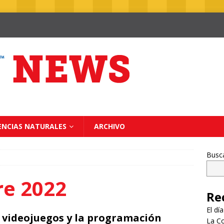
ENCIAS NATURALES
ARCHIVO
Busc
e 2022
Re
El dí
 videojuegos y la programación
La Co