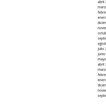
abril
marz
febre
ener
dici
novi
octu
sept
agos
julio
junio
mayo
abril
marz
febre
ener
dici
novi
sept