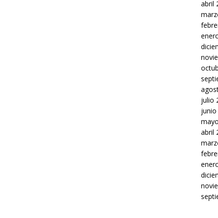
abril
marz
febre
ener
dici
novi
octu
sept
agos
julio
junio
mayo
abril
marz
febre
ener
dici
novi
sept