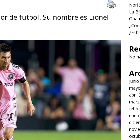
Norte
La Bi
or de fútbol. Su nombre es Lionel
Obama
¿Cómo
¿El h
Re
No h
Ar
junio
mayo
abril
marz
febre
ener
dici
novi
octu