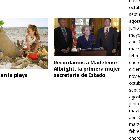
novi
octu
sept
agos
junio
mayo
abril
marz
febre
Recordamos a Madeleine
ener
Albright, la primera mujer
dici
secretaria de Estado
en la playa
novi
octu
sept
agos
junio
mayo
abril
marz
febre
ener