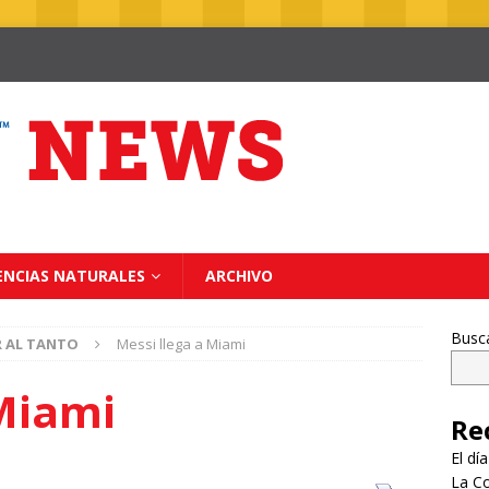
ENCIAS NATURALES
ARCHIVO
Busc
R AL TANTO
Messi llega a Miami
 Miami
Re
El dí
La Co