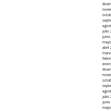
dici
novi
octu
sept
agos
julio
junio
mayo
abril
marz
febre
ener
dici
novi
octu
sept
agos
julio
junio
mayo