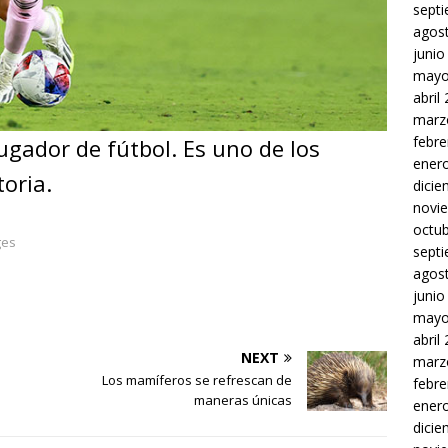
sept
agos
junio
mayo
abril
marz
febre
ugador de fútbol. Es uno de los
ener
toria.
dici
novi
octu
ges
sept
agos
junio
mayo
abril
NEXT
marz
Los mamíferos se refrescan de
febre
maneras únicas
ener
dici