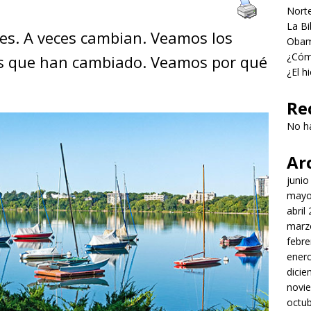
Norte
La Bi
s. A veces cambian. Veamos los
Obama
¿Cómo
s que han cambiado. Veamos por qué
¿El h
Re
No h
Ar
junio
mayo
abril
marz
febre
ener
dici
novi
octu