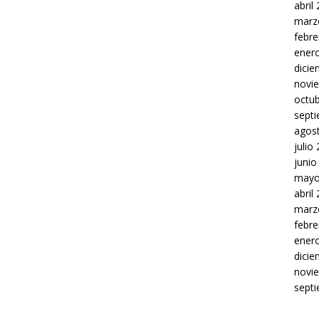
abril
marz
febre
ener
dici
novi
octu
sept
agos
julio
junio
mayo
abril
marz
febre
ener
dici
novi
sept