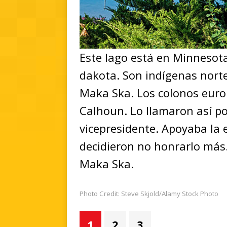
Este lago está en Minnesota
dakota. Son indígenas nort
Maka Ska. Los colonos euro
Calhoun. Lo llamaron así po
vicepresidente. Apoyaba la 
decidieron no honrarlo más.
Maka Ska.
Photo Credit: Steve Skjold/Alamy Stock Photo
1
2
3