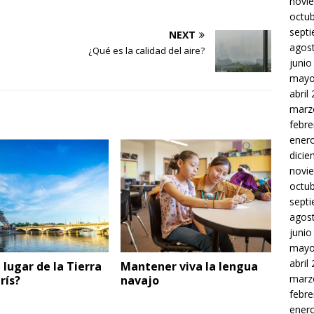
novi
octu
sept
NEXT
agos
s
¿Qué es la calidad del aire?
junio
mayo
abril
marz
febre
ener
dici
novi
octu
sept
agos
junio
mayo
abril
 lugar de la Tierra
Mantener viva la lengua
marz
rís?
navajo
febre
ener