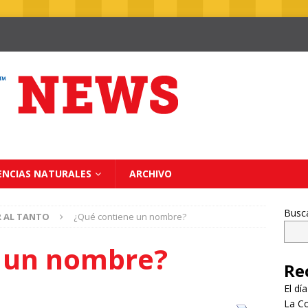
ENCIAS NATURALES
ARCHIVO
Busc
R AL TANTO
¿Qué contiene un nombre?
e un nombre?
Re
El dí
La Co