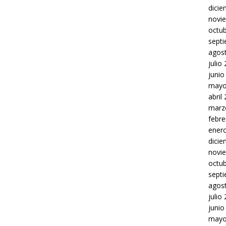
dici
novi
octu
sept
agos
julio
junio
mayo
abril
marz
febre
ener
dici
novi
octu
sept
agos
julio
junio
mayo