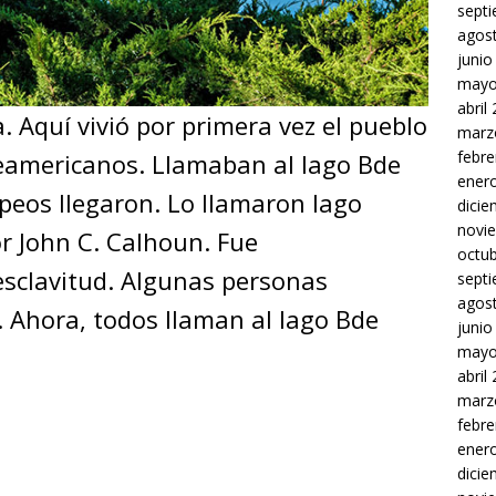
sept
agos
junio
mayo
abril
. Aquí vivió por primera vez el pueblo
marz
febre
eamericanos. Llamaban al lago Bde
ener
peos llegaron. Lo llamaron lago
dici
novi
r John C. Calhoun. Fue
octu
esclavitud. Algunas personas
sept
agos
 Ahora, todos llaman al lago Bde
junio
mayo
abril
marz
febre
ener
dici