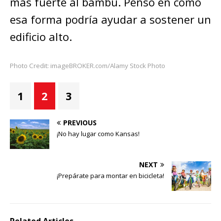
más fuerte al bambú. Pensó en cómo
esa forma podría ayudar a sostener un
edificio alto.
Photo Credit: imageBROKER.com/Alamy Stock Photo
1
2
3
PREVIOUS
¡No hay lugar como Kansas!
NEXT
¡Prepárate para montar en bicicleta!