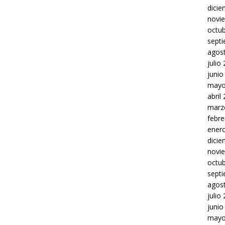
dici
novi
octu
sept
agos
julio
junio
mayo
abril
marz
febre
ener
dici
novi
octu
sept
agos
julio
junio
mayo