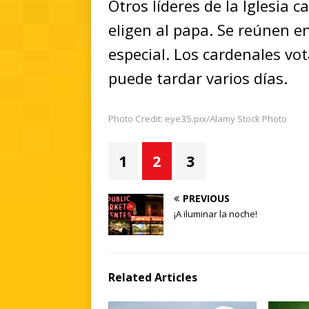
Otros líderes de la Iglesia 
eligen al papa. Se reúnen en
especial. Los cardenales vot
puede tardar varios días.
Photo Credit: eye35.pix/Alamy Stock Photo
1
2
3
PREVIOUS
¡A iluminar la noche!
Related Articles