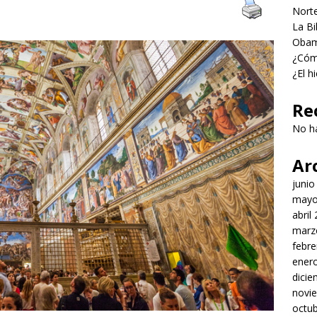
Norte
La Bi
Obama
¿Cómo
¿El h
Re
No h
Ar
junio
mayo
abril
marz
febre
ener
dici
novi
octu