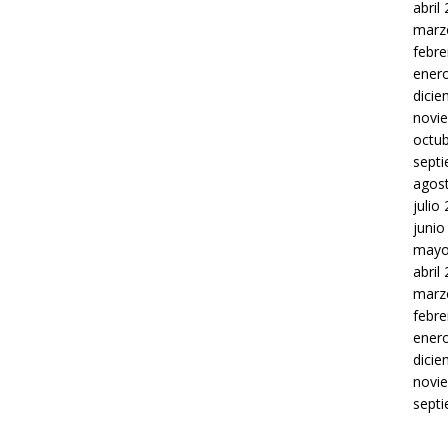
abril
marz
febre
ener
dici
novi
octu
sept
agos
julio
junio
mayo
abril
marz
febre
ener
dici
novi
sept