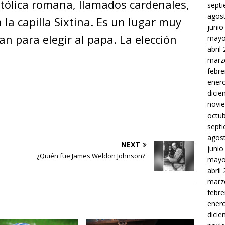
católica romana, llamados cardenales,
sept
agos
 la capilla Sixtina. Es un lugar muy
junio
an para elegir al papa. La elección
mayo
abril
marz
febre
ener
dici
novi
octu
sept
agos
NEXT
junio
¿Quién fue James Weldon Johnson?
mayo
abril
marz
febre
ener
dici