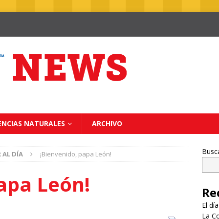
ENCIAS NATURALES
ARCHIVO
Busc
 AL DÍA
¡Bienvenido, papa León!
apa León!
Re
El dí
La Co