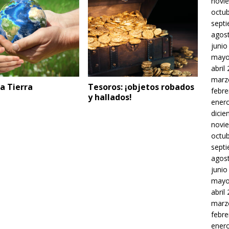
novi
octu
sept
agos
junio
mayo
abril
marz
la Tierra
Tesoros: ¡objetos robados
febre
y hallados!
ener
dici
novi
octu
sept
agos
junio
mayo
abril
marz
febre
ener