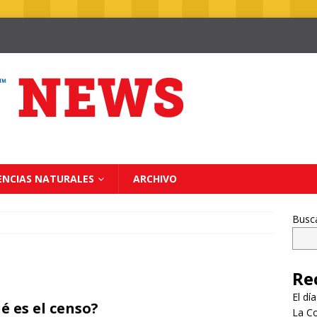
ENCIAS NATURALES
ARCHIVO
Busc
Re
El dí
é es el censo?
La Co