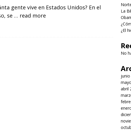
Norte
nta gente vive en Estados Unidos? En el
La Bi
so, se
… read more
Obama
¿Cómo
¿El h
Re
No h
Ar
junio
mayo
abril
marz
febre
ener
dici
novi
octu