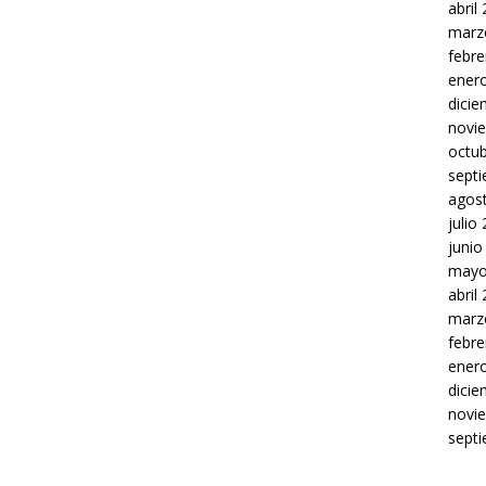
abril
marz
febre
ener
dici
novi
octu
sept
agos
julio
junio
mayo
abril
marz
febre
ener
dici
novi
sept