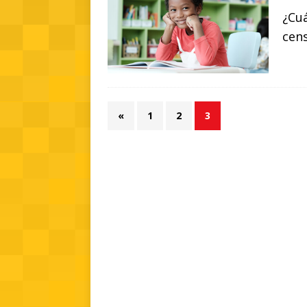
¿Cuá
cen
«
1
2
3