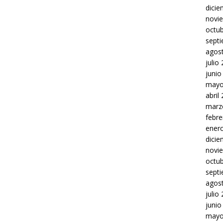
dici
novi
octu
sept
agos
julio
junio
mayo
abril
marz
febre
ener
dici
novi
octu
sept
agos
julio
junio
mayo