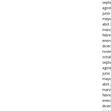
sept
agos
junio
mayo
abril
marz
febre
ener
dici
novi
octu
sept
agos
junio
mayo
abril
marz
febre
ener
dici