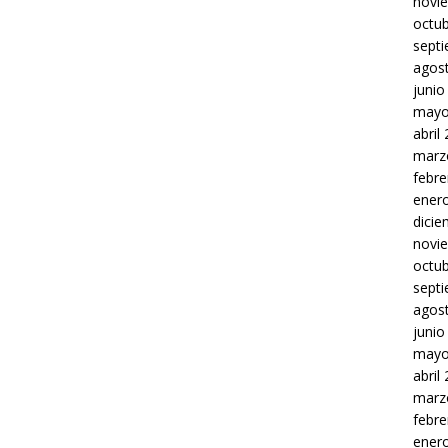
novi
octu
sept
agos
junio
mayo
abril
marz
febre
ener
dici
novi
octu
sept
agos
junio
mayo
abril
marz
febre
ener