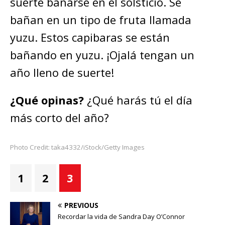
suerte bañarse en el solsticio. Se
bañan en un tipo de fruta llamada
yuzu. Estos capibaras se están
bañando en yuzu. ¡Ojalá tengan un
año lleno de suerte!
¿Qué opinas?
¿Qué harás tú el día
más corto del año?
Photo Credit: taka4332/iStock/Getty Images
1
2
3
PREVIOUS
Recordar la vida de Sandra Day O’Connor