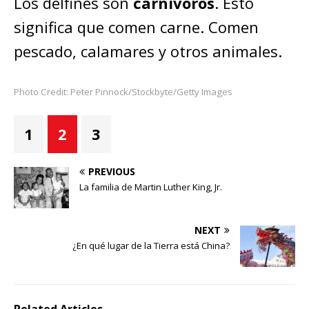
Los delfines son
carnívoros
. Esto
significa que comen carne. Comen
pescado, calamares y otros animales.
Photo Credit: Peter Pinnock/Stockbyte/Getty Images
1
2
3
PREVIOUS
La familia de Martin Luther King, Jr.
NEXT
¿En qué lugar de la Tierra está China?