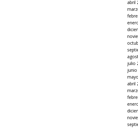
abril
marz
febre
ener
dici
novi
octu
sept
agos
julio
junio
mayo
abril
marz
febre
ener
dici
novi
sept