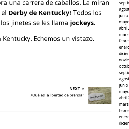
ra una carrera de caballos. La miran
sept
agos
 el
Derby de Kentucky!
Todos los
junio
 los jinetes se les llama
jockeys.
mayo
abril
marz
 Kentucky. Echemos un vistazo.
febre
ener
dici
novi
octu
sept
agos
junio
NEXT
mayo
¿Qué es la libertad de prensa?
abril
marz
febre
ener
dici