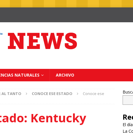
ENCIAS NATURALES
ARCHIVO
Busc
R AL TANTO
CONOCE ESE ESTADO
Conoce ese
tado: Kentucky
Re
El dí
La Co