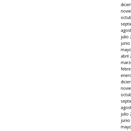
dici
novi
octu
sept
agos
julio
junio
mayo
abril
marz
febre
ener
dici
novi
octu
sept
agos
julio
junio
mayo