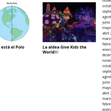
novi
octu
sept
agos
junio
mayo
abril
marz
febre
está el Polo
La aldea Give Kids the
ener
?
World￼
dici
novi
octu
sept
agos
junio
mayo
abril
marz
febre
ener