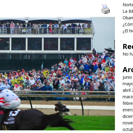
Norte
La Bi
Obama
¿Cómo
¿El h
Re
No h
Ar
junio
mayo
abril
marz
febre
ener
dici
novi
octu