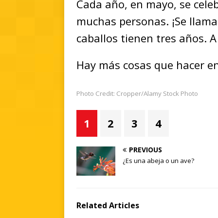
Cada año, en mayo, se celeb
muchas personas. ¡Se llama
caballos tienen tres años. A
Hay más cosas que hacer en
Photo Credit: Cropper/Alamy Stock Photo
1
2
3
4
PREVIOUS
¿Es una abeja o un ave?
Related Articles