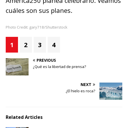
America250 planea celebrarlo. Veamos
cuáles son sus planes.
Photo Credit: gary718/Shutterstock
1
2
3
4
PREVIOUS
¿Qué es la libertad de prensa?
NEXT
¿El hielo es roca?
Related Articles